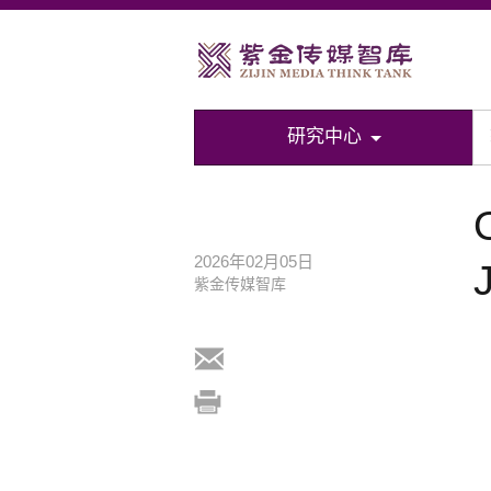
研究中心
2026年02月05日
紫金传媒智库