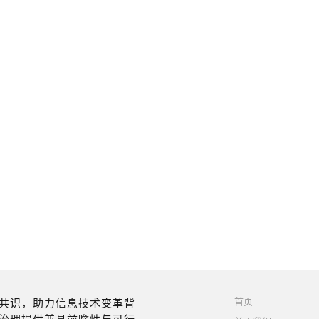
首页
共识，助力信息技术变革背