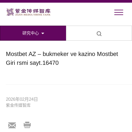
研究中心
Mostbet AZ – bukmeker ve kazino Mostbet
Giri rsmi sayt.16470
2026年02月24日
紫金传媒智库