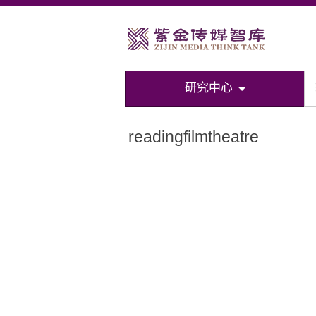
研究中心
readingfilmtheatre