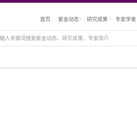
首页
紫金动态
研究成果
专家学者
输入关键词搜索紫金动态、研究成果、专家简介