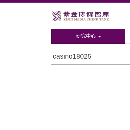
研究中心
casino18025